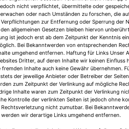
jedoch nicht verpflichtet, übermittelte oder gespeic
berwachen oder nach Umständen zu forschen, die auf
. Verpflichtungen zur Entfernung oder Sperrung der
den allgemeinen Gesetzen bleiben hiervon unberührt
ung ist jedoch erst ab dem Zeitpunkt der Kenntnis ei
öglich. Bei Bekanntwerden von entsprechenden Rec
halte umgehend entfernen. Haftung für Links Unser 
bsites Dritter, auf deren Inhalte wir keinen Einfluss
e fremden Inhalte auch keine Gewähr übernehmen. Für
t stets der jeweilige Anbieter oder Betreiber der Seite
urden zum Zeitpunkt der Verlinkung auf mögliche Re
drige Inhalte waren zum Zeitpunkt der Verlinkung nic
he Kontrolle der verlinkten Seiten ist jedoch ohne k
r Rechtsverletzung nicht zumutbar. Bei Bekanntwerd
 werden wir derartige Links umgehend entfernen.