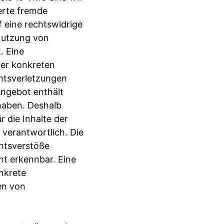
herte fremde
 eine rechtswidrige
 Nutzung von
. Eine
ner konkreten
htsverletzungen
Angebot enthält
 haben. Deshalb
 die Inhalte der
n verantwortlich. Die
chtsverstöße
ht erkennbar. Eine
onkrete
en von